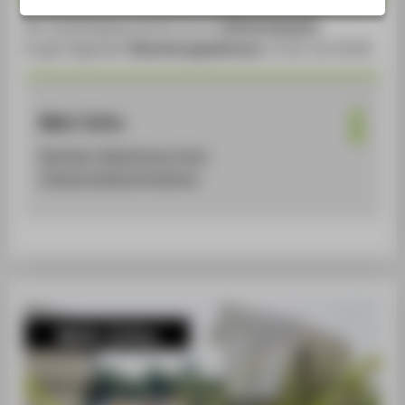
Der Studiengang startet nur im
Wintersemester
.
Es gilt folgender
Bewerbungszeitraum
: 15.05. bis 30.09.
Mehr Infos
Bachelor-Bewerbung ohne
Zulassungsbeschränkung
Mehr Infos