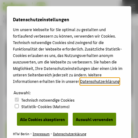
Bachelor
Datenschutzeinstellungen
UMWELTINFORMATIK
Menu
Um unsere Webseite für Sie optimal zu gestalten und
fortlaufend verbessern zu können, verwenden wir Cookies.
THEMEN
Technisch notwendige Cookies sind zwingend für die
Bewerbung um einen
STUDIUM
Funktionalität der Webseite erforderlich. Zusätzliche Statistik-
Cookies erlauben es uns, das Nutzungsverhalten anonym
Studienplatz
BEWERBUNG
auszuwerten, um die Webseite zu verbessern. Sie haben die
KARRIERE
Möglichkeit, Ihre Datenschutzeinstellungen über einen Link im
unteren Seitenbereich jederzeit zu ändern. Weitere
PERSONEN
Informationen erhalten Sie in unserer
Datenschutzerklärung
.
Auswahl:
ZENTRALE SEITEN
Technisch notwendige Cookies
Dieser Studiengang hat keinen Numerus Clausus. Daher
Statistik-Cookies (Matomo)
PORTALE
erfolgt die Bewerbung direkt an der HTW Berlin.
BERATUNG & SERVICE
Alle Cookies akzeptieren
Auswahl verwenden
ZENTRALEINRICHTUNGEN
✗ HTW-Bewerbungsportal
HTW Berlin -
Impressum
-
Datenschutzerklärung