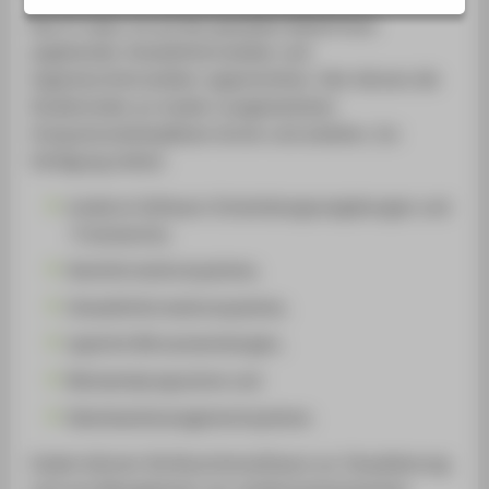
Das IT-Labor ist auf die speziellen Bedürfnisse
angehender Umweltinformatiker und
Ingenieurinformatiker zugeschnitten. Hier können die
Studierenden an modern ausgestatteten
Computerarbeitsplätzen lernen und arbeiten. Zur
Verfügung stehen
moderne
Software
-Entwicklungsumgebungen und
-Frameworks,
Geoinformationssysteme,
Umweltinformationssysteme,
typische Büroanwendungen,
Netzwerkprogramme und
Datenbank
management
systeme.
Zudem können Sie Branchen
software
zur Visualisierung