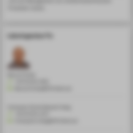
und zum
Management
von verfahrenstechnischen
Prozessen nutzen.
Laboringenieur*in
Manuel Christel
+49 30 5019-4381
Manuel.Christel@HTW-Berlin.de
Christopher Patrick Raphael Freitag
+49 30 5019-3215
Christopher.Freitag@HTW-Berlin.de