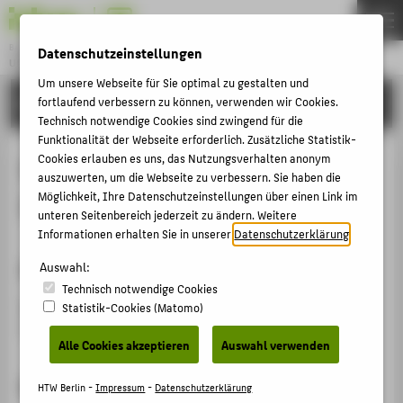
Bachelor
Datenschutzeinstellungen
UMWELTINFORMATIK
Menu
Um unsere Webseite für Sie optimal zu gestalten und
STUDIUM
fortlaufend verbessern zu können, verwenden wir Cookies.
THEMEN
Technisch notwendige Cookies sind zwingend für die
STUDIUM
Funktionalität der Webseite erforderlich. Zusätzliche Statistik-
Cookies erlauben es uns, das Nutzungsverhalten anonym
IT-Labor Umweltinformatik und
BEWERBUNG
auszuwerten, um die Webseite zu verbessern. Sie haben die
Möglichkeit, Ihre Datenschutzeinstellungen über einen Link im
Ingenieurinformatik
KARRIERE
unteren Seitenbereich jederzeit zu ändern. Weitere
PERSONEN
Informationen erhalten Sie in unserer
Datenschutzerklärung
.
Adresse
Auswahl:
ZENTRALE SEITEN
Technisch notwendige Cookies
Campus Wilhelminenhof
| Gebäude F | Räume 209, 212,
Statistik-Cookies (Matomo)
PORTALE
Z01
BERATUNG & SERVICE
Alle Cookies akzeptieren
Auswahl verwenden
ZENTRALEINRICHTUNGEN
Kurzbeschreibung
HTW Berlin -
Impressum
-
Datenschutzerklärung